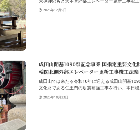
大導師のもと大本堂外部エレベーター更新工事竣工法
2025年12月5日
成田山開基1090祭記念事業 国指定重要文
輪閣北側外部エレベーター更新工事竣工法楽
成田山では来たる令和10年に迎える成田山開基10
文化財である仁王門の耐震補強工事を行い、本日竣工
2025年10月23日