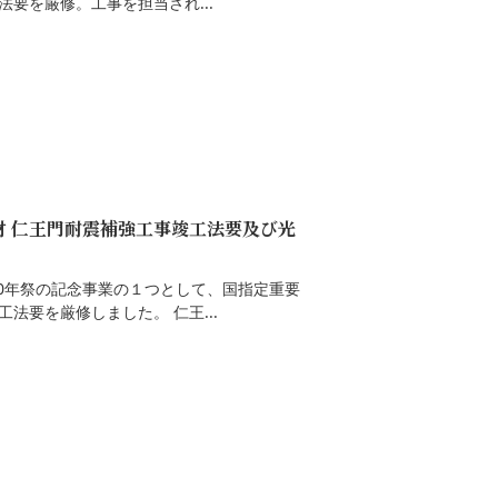
要を厳修。工事を担当され...
化財 仁王門耐震補強工事竣工法要及び光
90年祭の記念事業の１つとして、国指定重要
法要を厳修しました。 仁王...