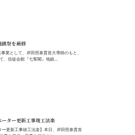
地鎮祭を厳修
記念事業として、岸田照泰貫首大導師のもと、
、信徒会館『七誓閣』地鎮...
レベーター更新工事竣工法楽
ーター更新工事竣工法楽】本日、岸田照泰貫首