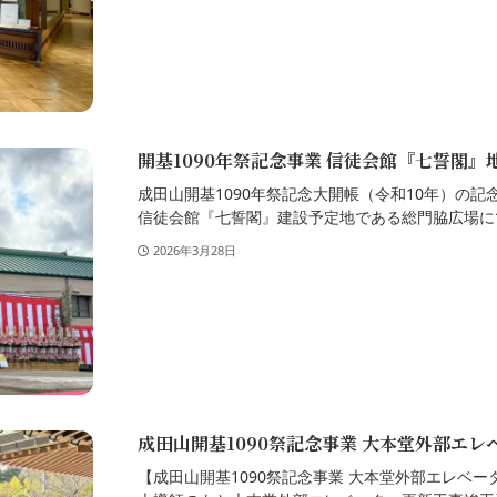
開基1090年祭記念事業 信徒会館『七誓閣』
成田山開基1090年祭記念大開帳（令和10年）の
信徒会館『七誓閣』建設予定地である総門脇広場にて
2026年3月28日
成田山開基1090祭記念事業 大本堂外部エ
【成田山開基1090祭記念事業 大本堂外部エレベ