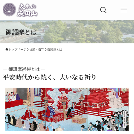
御護摩とは
トップページ
祈願・御守
御護摩とは
— 御護摩祈祷とは —
平安時代から続く、大いなる祈り