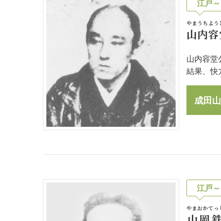
江戸～
やまうちよう
山内容
山内容堂
結果、快
成田山
江戸～
やまおかてっ
山岡