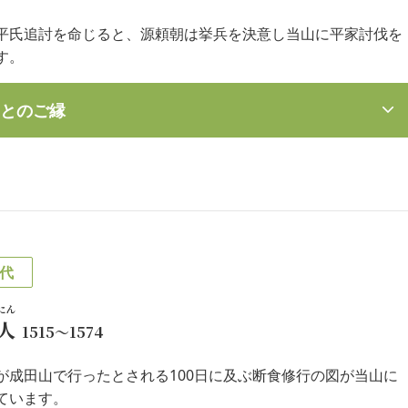
平氏追討を命じると、源頼朝は挙兵を決意し当山に平家討伐を
す。
とのご縁
代
にん
人
1515～1574
が成田山で行ったとされる100日に及ぶ断食修行の図が当山に
ています。