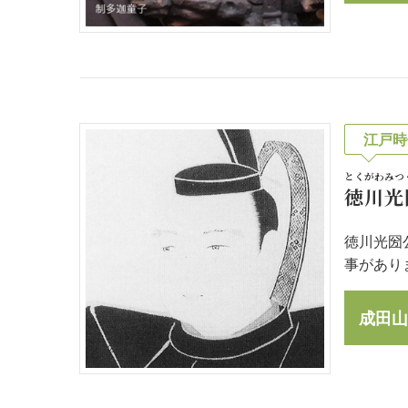
江戸時
とくがわみつ
徳川光
徳川光圀
事があり
成田山