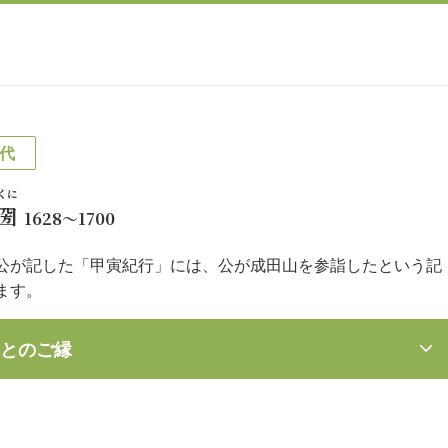
代
くに
圀
1628～1700
公が記した「甲寅紀行」には、公が成田山を参詣したという記
ます。
とのご縁