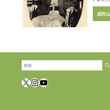
成田山
X
Instagram
YouTube