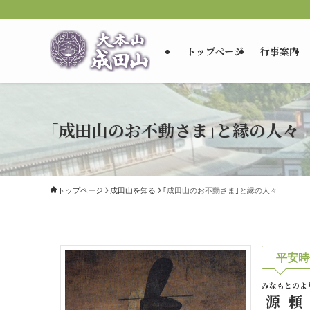
トップページ
行事案内
｢成田山のお不動さま｣と縁の人々
トップページ
成田山を知る
｢成田山のお不動さま｣と縁の人々
平安時
みなもとのよ
源頼