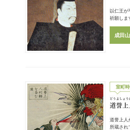
以仁王が
祈願しま
成田山
室町時
どうよしょう
道誉上
道誉上人
所蔵され