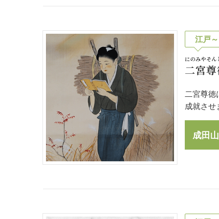
江戸～
にのみやそん
二宮尊
二宮尊徳
成就させ
成田山