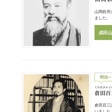
山岡鉄舟
ました。
成田山
明治～
くらたひゃく
倉田百
倉田百三
いました