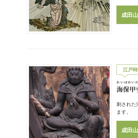
成田山
江戸時
かいほかい
海保甲
刺された
ます。
成田山