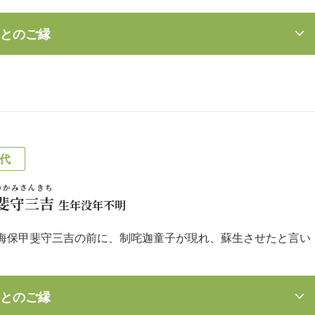
とのご縁
代
のかみさんきち
斐守三吉
生年没年不明
海保甲斐守三吉の前に、制咤迦童子が現れ、蘇生させたと言い
とのご縁