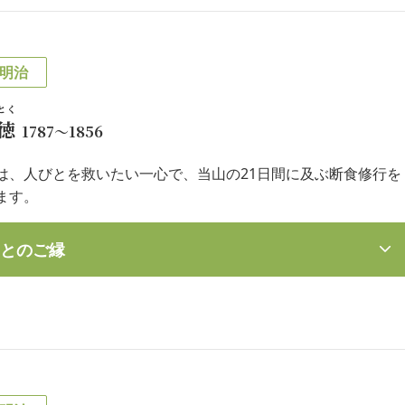
明治
とく
徳
1787～1856
は、人びとを救いたい一心で、当山の21日間に及ぶ断食修行を
ます。
とのご縁