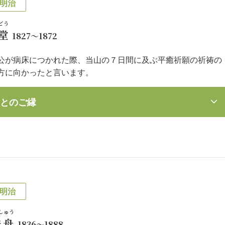
明治
どう
堂
1827～1872
公が病床につかれた際、当山の７日間に及ぶ平癒祈願の祈祷の
方に向かったと言います。
とのご縁
明治
しゅう
鉄舟
1836～1888