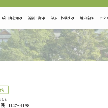
成田山を知る
祈願・御守
学ぶ・体験する
境内案内
アク
代
りとも
朝
1147～1198