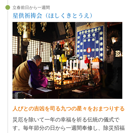
星供祈祷会（ほしくきとうえ）
人びとの吉凶を司る九つの星々をおまつりする
災厄を除いて一年の幸福を祈る伝統の儀式で
す。毎年節分の日から一週間奉修し、除災招福