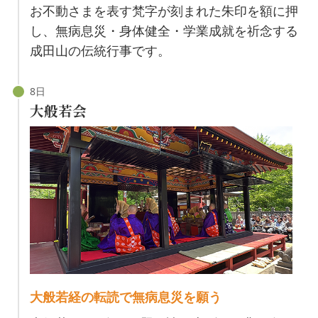
お不動さまを表す梵字が刻まれた朱印を額に押
し、無病息災・身体健全・学業成就を祈念する
成田山の伝統行事です。
大般若会
大般若経の転読で無病息災を願う