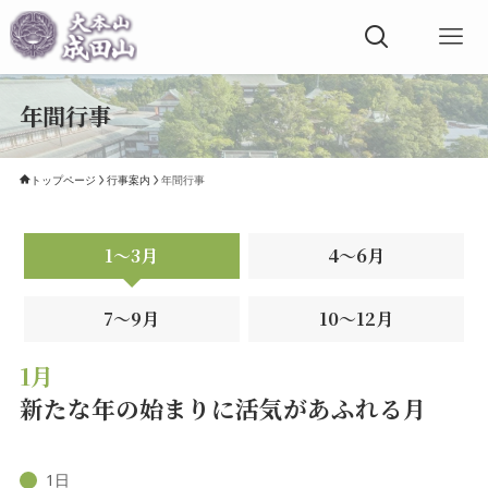
年間行事
トップページ
行事案内
年間行事
1〜3月
4〜6月
7〜9月
10〜12月
1月
新たな年の始まりに活気があふれる月