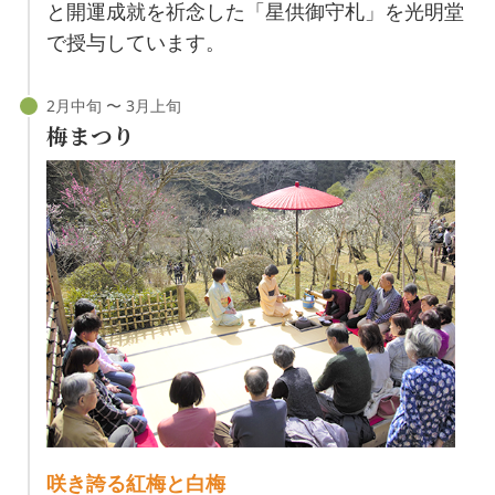
と開運成就を祈念した「星供御守札」を光明堂
で授与しています。
梅まつり
咲き誇る紅梅と白梅