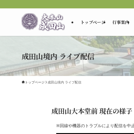
トップページ
行事案内
成田山境内 ライブ配信
トップページ
成田山境内 ライブ配信
成田山大本堂前 現在の様子
※回線や機器のトラブルにより配信を中