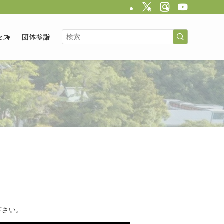
セス
団体参詣
下さい。