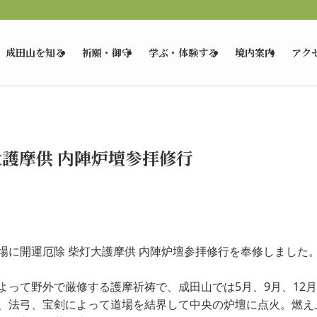
成田山を知る
祈願・御守
学ぶ・体験する
境内案内
アク
大護摩供 内陣炉壇参拝修行
場に開運厄除 柴灯大護摩供 内陣炉壇参拝修行を奉修しました
よって野外で厳修する護摩祈祷で、成田山では5月、9月、12月
、法弓、宝剣によって道場を結界して中央の炉壇に点火。燃え