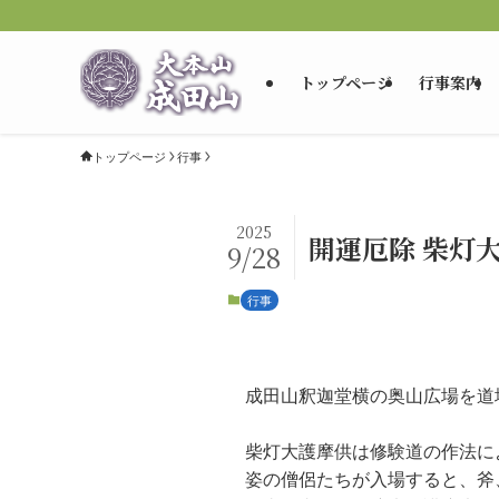
トップページ
行事案内
トップページ
行事
2025
開運厄除 柴灯
9/28
行事
成田山釈迦堂横の奥山広場を道
柴灯大護摩供は修験道の作法に
姿の僧侶たちが入場すると、斧