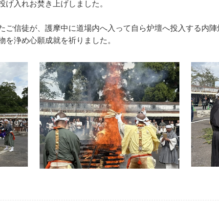
投げ入れお焚き上げしました。
たご信徒が、護摩中に道場内へ入って自ら炉壇へ投入する内陣
物を浄め心願成就を祈りました。