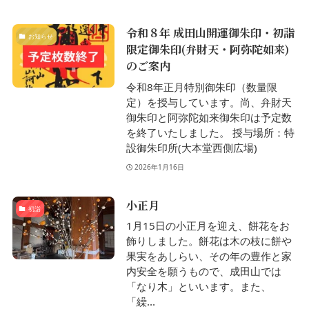
令和８年 成田山開運御朱印・初詣
お知らせ
限定御朱印(弁財天・阿弥陀如来)
のご案内
令和8年正月特別御朱印（数量限
定）を授与しています。尚、弁財天
御朱印と阿弥陀如来御朱印は予定数
を終了いたしました。 授与場所：特
設御朱印所(大本堂西側広場)
2026年1月16日
小正月
初詣
1月15日の小正月を迎え、餅花をお
飾りしました。餅花は木の枝に餅や
果実をあしらい、その年の豊作と家
内安全を願うもので、成田山では
「なり木」といいます。また、
「繰...