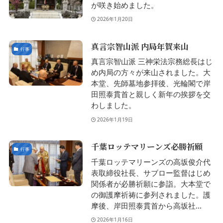
が咲き始めました。
2026年1月20日
真言宗智山派 内局年賀来山
行事
真言宗智山派 三神栄法宗務総長はじ
め内局の方々が来山されました。大
本堂、先師墓地参拝後、光輪閣で岸
田照泰貫首と親しく新年の挨拶を交
わしました。
2026年1月19日
千葉ロッテマリーンズ必勝祈願
行事
千葉ロッテマリーンズの高坂俊介代
表取締役社長、サブロー監督はじめ
関係者が必勝祈願に参詣。大本堂で
の御護摩祈祷に参列されました。護
摩後、岸田照泰貫首から高坂社...
2026年1月16日