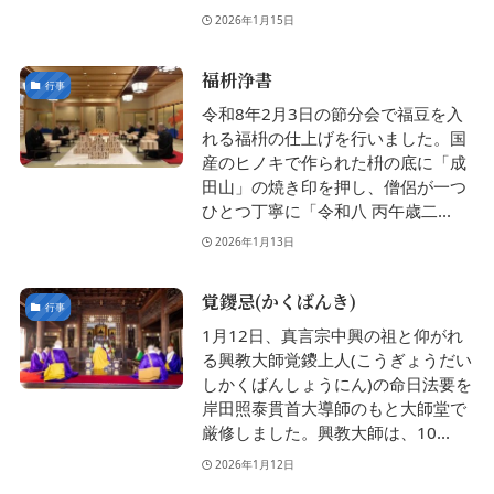
2026年1月15日
福枡浄書
行事
令和8年2月3日の節分会で福豆を入
れる福枡の仕上げを行いました。国
産のヒノキで作られた枡の底に「成
田山」の焼き印を押し、僧侶が一つ
ひとつ丁寧に「令和八 丙午歳二...
2026年1月13日
覚鑁忌(かくばんき)
行事
1月12日、真言宗中興の祖と仰がれ
る興教大師覚鑁上人(こうぎょうだい
しかくばんしょうにん)の命日法要を
岸田照泰貫首大導師のもと大師堂で
厳修しました。興教大師は、10...
2026年1月12日