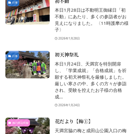
初不動
行事
本日1月28日は不動明王御縁日「初
不動」にあたり、多くの参詣者がお
見えになりました。 〈11時護摩の様
子〉
2026年1月28日
初天神祭礼
行事
本日1月24日、天満宮を特別開扉
し、「学業成就」「合格成就」を祈
願する初天神祭礼を厳修しました。
厳しい寒さの中、多くの方々が参詣
され、受験を控えたお子様の合格
成...
2026年1月24日
花だより【梅①】
梅の開花情報
天満宮脇の梅と成田山公園入口の梅