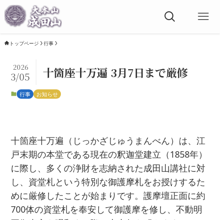
トップページ
行事
2026
十箇座十万遍 3月7日まで厳修
3/05
行事
お知らせ
十箇座十万遍（じっかざじゅうまんべん）は、江
戸末期の本堂である現在の釈迦堂建立（1858年）
に際し、多くの浄財を志納された成田山講社に対
し、資堂札という特別な御護摩札をお授けするた
めに厳修したことが始まりです。護摩壇正面に約
700体の資堂札を奉安して御護摩を修し、不動明