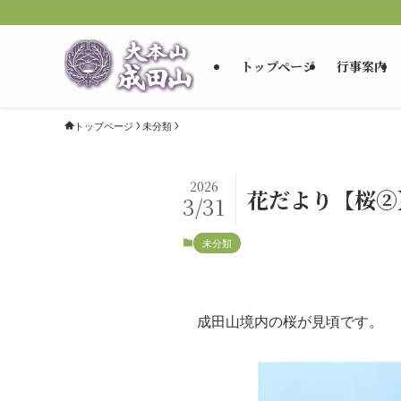
トップページ
行事案内
トップページ
未分類
2026
花だより【桜②
3/31
未分類
成田山境内の桜が見頃です。