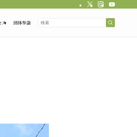
セス
団体参詣