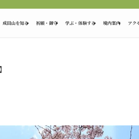
成田山を知る
祈願・御守
学ぶ・体験する
境内案内
アク
】