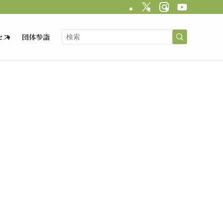
セス
団体参詣