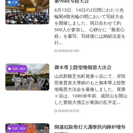
第96回写経大会
行事
6月13日、14日の2日間にわたり光
輪閣4階光輪の間において写経大会
を開催しました。両日合わせて約
500人が参加し、心静かに『般若心
経』を書写。写経後には納経法楽を
行...
2026年6月14日
御本尊上陸聖地報恩大法会
法要ご報告
山武郡横芝光町尾垂ヶ浜にて、岸田
照泰貫首大導師のもと御本尊上陸聖
地報恩大法会を厳修しました。尾垂
ヶ浜は、1080余年前、成田山を開山
した寛朝大僧正が東国の乱平定...
2026年5月27日
開運厄除柴灯大護摩供内陣炉壇参
法要ご報告