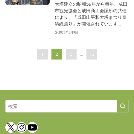
大塔建立の昭和59年から毎年、成田
市観光協会と成田商工会議所の共催
により、「成田山平和大塔まつり奉
納総踊り」が開催されています...
2026年5月9日
1
2
3
12
...
X
Instagram
YouTube