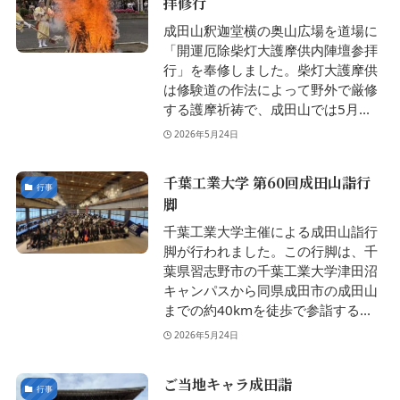
拝修行
成田山釈迦堂横の奥山広場を道場に
「開運厄除柴灯大護摩供内陣壇参拝
行」を奉修しました。柴灯大護摩供
は修験道の作法によって野外で厳修
する護摩祈祷で、成田山では5月...
2026年5月24日
千葉工業大学 第60回成田山詣行
行事
脚
千葉工業大学主催による成田山詣行
脚が行われました。この行脚は、千
葉県習志野市の千葉工業大学津田沼
キャンパスから同県成田市の成田山
までの約40kmを徒歩で参詣する...
2026年5月24日
ご当地キャラ成田詣
行事