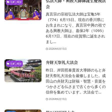
弘法大師・興教大師御誕生慶祝法
法要ご報告
会
真言宗の宗祖弘法大師は宝亀5年
（774）6月15日、現在の香川県に
お生まれになり、真言宗中興の祖で
ある興教大師は、嘉保2年（1095）
6月17日、現在の佐賀県に誕生され
まし...
2026年6月15日
弁財天祭礼大法会
法要ご報告
昨日、岸田照泰貫首大導師のもと弁
財天祭礼大法会を厳修しました。成
田山の弁財天は財福・智慧・音楽を
つかさどる仏さまで古くから多くの
信仰を集めています。大法会で...
2026年6月15日