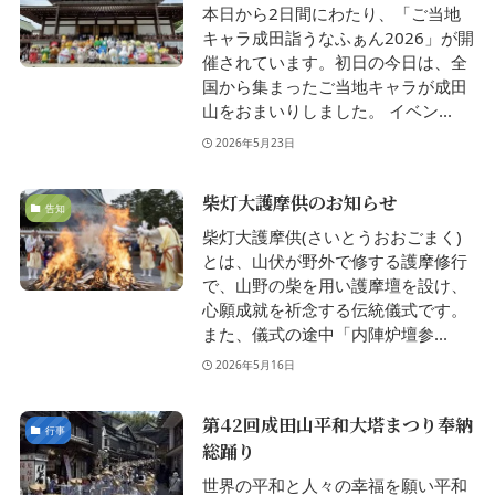
本日から2日間にわたり、「ご当地
キャラ成田詣うなふぁん2026」が開
催されています。初日の今日は、全
国から集まったご当地キャラが成田
山をおまいりしました。 イベン...
2026年5月23日
柴灯大護摩供のお知らせ
告知
柴灯大護摩供(さいとうおおごまく)
とは、山伏が野外で修する護摩修行
で、山野の柴を用い護摩壇を設け、
心願成就を祈念する伝統儀式です。
また、儀式の途中「内陣炉壇参...
2026年5月16日
第42回成田山平和大塔まつり奉納
行事
総踊り
世界の平和と人々の幸福を願い平和